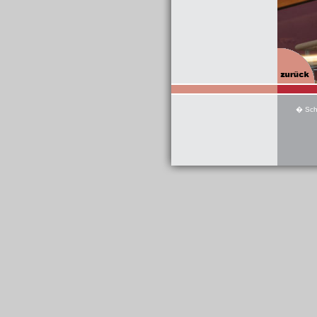
� Sch