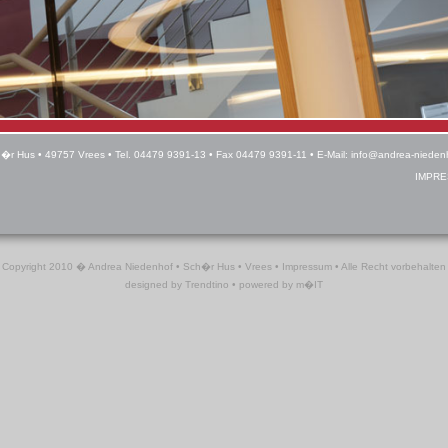
�r Hus • 49757 Vrees • Tel. 04479 9391-13 • Fax 04479 9391-11 • E-Mail:
info@andrea-nieden
IMPR
Copyright 2010 � Andrea Niedenhof • Sch�r Hus • Vrees •
Impressum
• Alle Recht vorbehalten
designed by
Trendtino
• powered by
m�IT