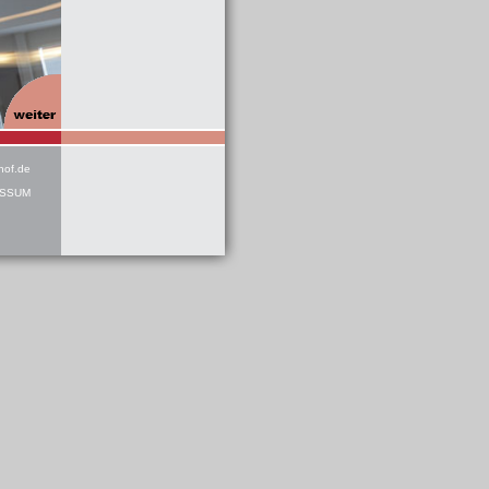
hof.de
ESSUM